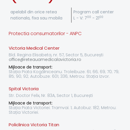
apelabil din orice retea
Program call center
00
00
nationala, fixa sau mobila
L - V: 7
- 21
Protectia consumatorilor - ANPC
Victoria Medical Center
Bld. Regina Elisabeta, nr. 57, Sector 5, București
office@reteauamedicalavictoria.ro
Mijloace de transport:
Stația Piata Kogălniceanu: Troleibuze: 61; 66; 69; 70; 79;
85; 90; 92; Autobuze: 601; 336; Metrou: Stația Izvor.
Spital Victoria
Str. Doctor Felix, Nr. 83A, Sector 1, București
Mijloace de transport:
Stația Piata Victoriei: Tramvai: 1; Autobuz: 182; Metrou:
Stația Victoriei.
Policlinica Victoria Titan