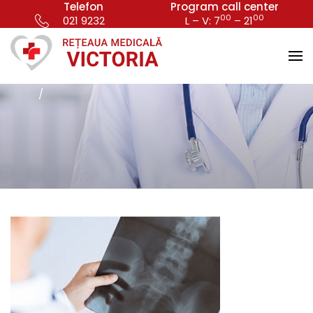
Telefon
Program call center
00
00
021 9232
L – V: 7
– 21