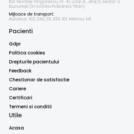
Bd. Nicolae Grigorescu, nr. 41, corp A , etaj 5, sector 3,
București (in incinta Policlinicii Titan)
Mijloace de transport:
Autobuz: 102, 243, 311, 330, 101; Metrou: M1.
Pacienti
Gdpr
Politica cookies
Drepturile pacientului
Feedback
Chestionar de satisfactie
Cariere
Certificari
Termeni si conditii
Utile
Acasa