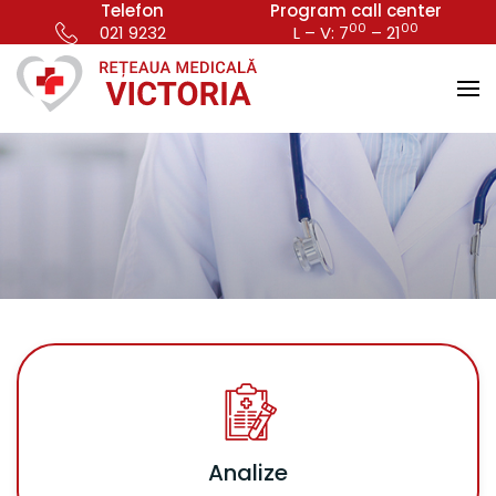
Telefon
Program call center
00
00
021 9232
L – V: 7
– 21
Analize