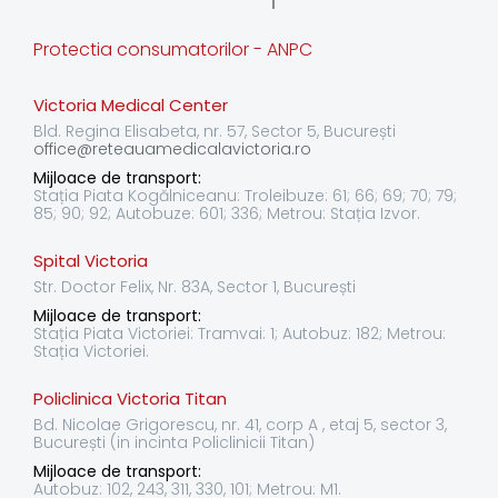
Protectia consumatorilor - ANPC
Victoria Medical Center
Bld. Regina Elisabeta, nr. 57, Sector 5, București
office@reteauamedicalavictoria.ro
Mijloace de transport:
Stația Piata Kogălniceanu: Troleibuze: 61; 66; 69; 70; 79;
85; 90; 92; Autobuze: 601; 336; Metrou: Stația Izvor.
Spital Victoria
Str. Doctor Felix, Nr. 83A, Sector 1, București
Mijloace de transport:
Stația Piata Victoriei: Tramvai: 1; Autobuz: 182; Metrou:
Stația Victoriei.
Policlinica Victoria Titan
Bd. Nicolae Grigorescu, nr. 41, corp A , etaj 5, sector 3,
București (in incinta Policlinicii Titan)
Mijloace de transport:
Autobuz: 102, 243, 311, 330, 101; Metrou: M1.