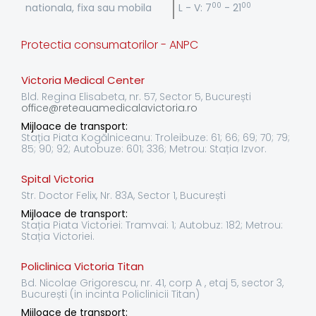
00
00
nationala, fixa sau mobila
L - V: 7
- 21
Protectia consumatorilor - ANPC
Victoria Medical Center
Bld. Regina Elisabeta, nr. 57, Sector 5, București
office@reteauamedicalavictoria.ro
Mijloace de transport:
Stația Piata Kogălniceanu: Troleibuze: 61; 66; 69; 70; 79;
85; 90; 92; Autobuze: 601; 336; Metrou: Stația Izvor.
Spital Victoria
Str. Doctor Felix, Nr. 83A, Sector 1, București
Mijloace de transport:
Stația Piata Victoriei: Tramvai: 1; Autobuz: 182; Metrou:
Stația Victoriei.
Policlinica Victoria Titan
Bd. Nicolae Grigorescu, nr. 41, corp A , etaj 5, sector 3,
București (in incinta Policlinicii Titan)
Mijloace de transport: