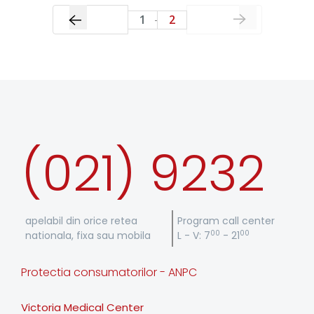
1
2
(021) 9232
apelabil din orice retea
Program call center
00
00
nationala, fixa sau mobila
L - V: 7
- 21
Protectia consumatorilor - ANPC
Victoria Medical Center