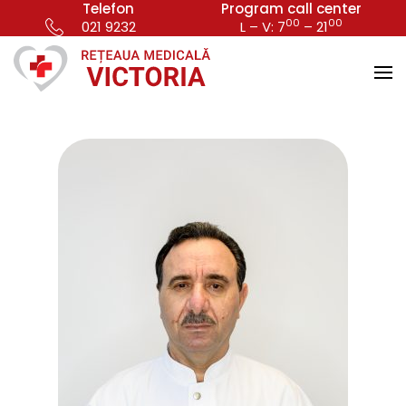
Telefon
Program call center
00
00
021 9232
L – V: 7
– 21