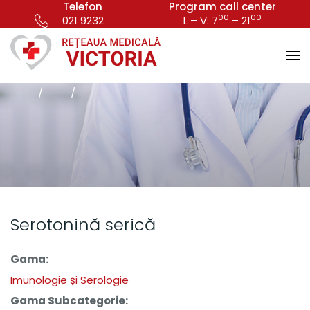
Telefon
Program call center
00
00
021 9232
L – V: 7
– 21
Serotonină serică
Gama:
Imunologie și Serologie
Gama Subcategorie: