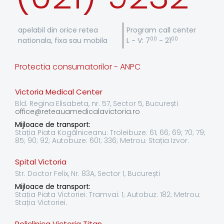
apelabil din orice retea
Program call center
00
00
nationala, fixa sau mobila
L - V: 7
- 21
Protectia consumatorilor - ANPC
Victoria Medical Center
Bld. Regina Elisabeta, nr. 57, Sector 5, București
office@reteauamedicalavictoria.ro
Mijloace de transport:
Stația Piata Kogălniceanu: Troleibuze: 61; 66; 69; 70; 79;
85; 90; 92; Autobuze: 601; 336; Metrou: Stația Izvor.
Spital Victoria
Str. Doctor Felix, Nr. 83A, Sector 1, București
Mijloace de transport:
Stația Piata Victoriei: Tramvai: 1; Autobuz: 182; Metrou:
Stația Victoriei.
Policlinica Victoria Titan