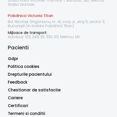
Stația Piata Victoriei: Tramvai: 1; Autobuz: 182; Metrou:
Stația Victoriei.
Policlinica Victoria Titan
Bd. Nicolae Grigorescu, nr. 41, corp A , etaj 5, sector 3,
București (in incinta Policlinicii Titan)
Mijloace de transport:
Autobuz: 102, 243, 311, 330, 101; Metrou: M1.
Pacienti
Gdpr
Politica cookies
Drepturile pacientului
Feedback
Chestionar de satisfactie
Cariere
Certificari
Termeni si conditii