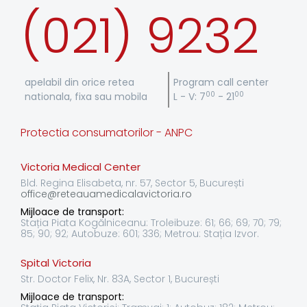
(021) 9232
apelabil din orice retea
Program call center
00
00
nationala, fixa sau mobila
L - V: 7
- 21
Protectia consumatorilor - ANPC
Victoria Medical Center
Bld. Regina Elisabeta, nr. 57, Sector 5, București
office@reteauamedicalavictoria.ro
Mijloace de transport:
Stația Piata Kogălniceanu: Troleibuze: 61; 66; 69; 70; 79;
85; 90; 92; Autobuze: 601; 336; Metrou: Stația Izvor.
Spital Victoria
Str. Doctor Felix, Nr. 83A, Sector 1, București
Mijloace de transport: