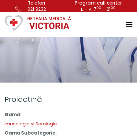
Telefon
Program call center
00
00
021 9232
L – V: 7
– 21
Prolactină
Gama:
Imunologie și Serologie
Gama Subcategorie: