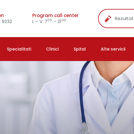
on
Program call center
Rezultat
00
00
 9232
L – V: 7
– 21
Specialitati
Clinici
Spital
Alte servicii