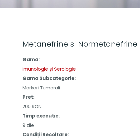
Metanefrine si Normetanefrine 
Gama:
Imunologie și Serologie
Gama Subcategorie:
Markeri Tumorali
Pret:
200 RON
Timp executie:
9 zile
Condiții Recoltare: