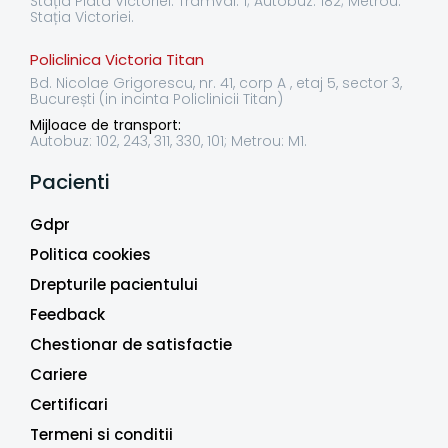
Stația Piata Victoriei: Tramvai: 1; Autobuz: 182; Metrou:
Stația Victoriei.
Policlinica Victoria Titan
Bd. Nicolae Grigorescu, nr. 41, corp A , etaj 5, sector 3,
București (in incinta Policlinicii Titan)
Mijloace de transport:
Autobuz: 102, 243, 311, 330, 101; Metrou: M1.
Pacienti
Gdpr
Politica cookies
Drepturile pacientului
Feedback
Chestionar de satisfactie
Cariere
Certificari
Termeni si conditii