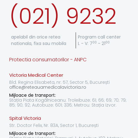
(021) 9232
apelabil din orice retea
Program call center
00
00
nationala, fixa sau mobila
L - V: 7
- 21
Protectia consumatorilor - ANPC
Victoria Medical Center
Bld. Regina Elisabeta, nr. 57, Sector 5, București
office@reteauamedicalavictoria.ro
Mijloace de transport:
Stația Piata Kogălniceanu: Troleibuze: 61; 66; 69; 70; 79;
85; 90; 92; Autobuze: 601; 336; Metrou: Stația Izvor.
Spital Victoria
Str. Doctor Felix, Nr. 83A, Sector 1, București
Mijloace de transport: