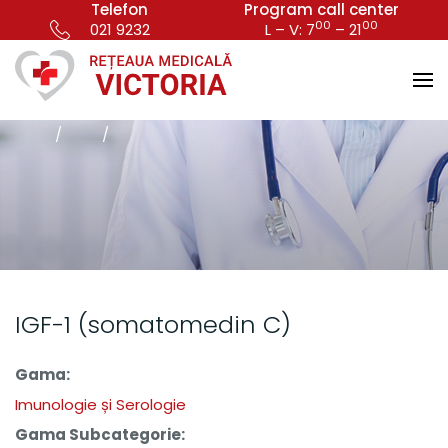
Telefon
Program call center
00
00
021 9232
L – V: 7
– 21
IGF-1 (somatomedin C)
Gama:
Imunologie și Serologie
Gama Subcategorie: