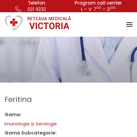
Telefon
Program call center
00
00
021 9232
L – V: 7
– 21
Feritina
Gama:
Imunologie și Serologie
Gama Subcategorie: