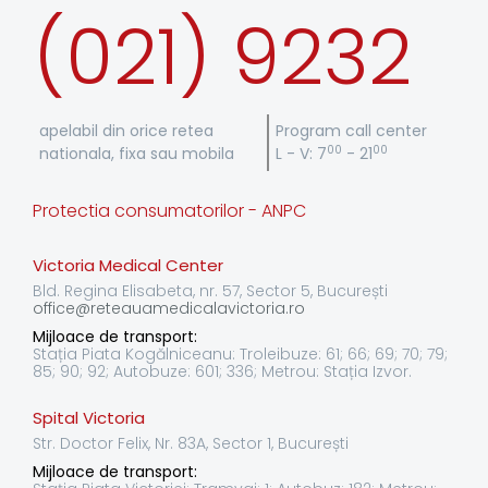
(021) 9232
apelabil din orice retea
Program call center
00
00
nationala, fixa sau mobila
L - V: 7
- 21
Protectia consumatorilor - ANPC
Victoria Medical Center
Bld. Regina Elisabeta, nr. 57, Sector 5, București
office@reteauamedicalavictoria.ro
Mijloace de transport:
Stația Piata Kogălniceanu: Troleibuze: 61; 66; 69; 70; 79;
85; 90; 92; Autobuze: 601; 336; Metrou: Stația Izvor.
Spital Victoria
Str. Doctor Felix, Nr. 83A, Sector 1, București
Mijloace de transport: