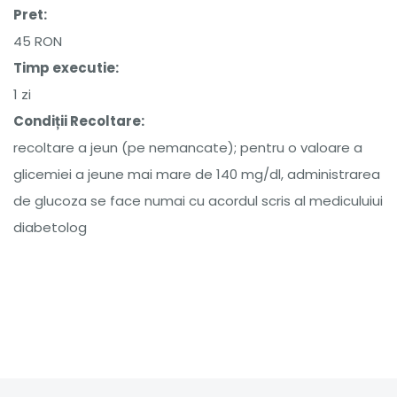
Pret:
45 RON
Timp executie:
1 zi
Condiții Recoltare:
recoltare a jeun (pe nemancate); pentru o valoare a
glicemiei a jeune mai mare de 140 mg/dl, administrarea
de glucoza se face numai cu acordul scris al mediculuiui
diabetolog