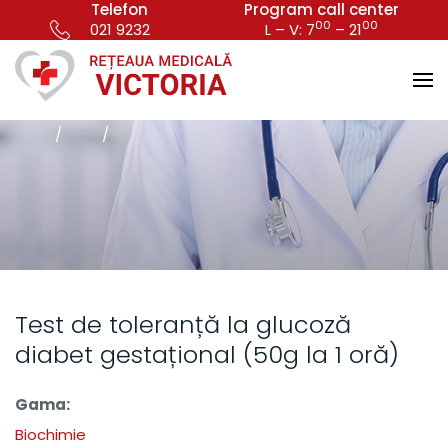
Telefon
Program call center
00
00
021 9232
L – V: 7
– 21
Test de toleranță la glucoză
diabet gestațional (50g la 1 oră)
Gama:
Biochimie