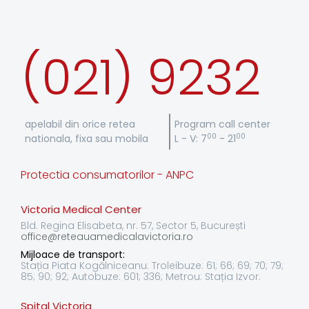
(021) 9232
apelabil din orice retea
Program call center
00
00
nationala, fixa sau mobila
L - V: 7
- 21
Protectia consumatorilor - ANPC
Victoria Medical Center
Bld. Regina Elisabeta, nr. 57, Sector 5, București
office@reteauamedicalavictoria.ro
Mijloace de transport:
Stația Piata Kogălniceanu: Troleibuze: 61; 66; 69; 70; 79;
85; 90; 92; Autobuze: 601; 336; Metrou: Stația Izvor.
Spital Victoria