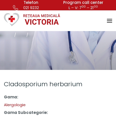
Telefon
Program call center
00
00
021 9232
L – V: 7
– 21
Cladosporium herbarium
Gama:
Alergologie
Gama Subcategorie: