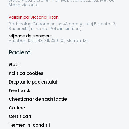
Stația Piata Victoriei: Tramvai: 1; Autobuz: 182; Metrou:
Stația Victoriei.
Policlinica Victoria Titan
Bd. Nicolae Grigorescu, nr. 41, corp A , etaj 5, sector 3,
București (in incinta Policlinicii Titan)
Mijloace de transport:
Autobuz: 102, 243, 311, 330, 101; Metrou: M1.
Pacienti
Gdpr
Politica cookies
Drepturile pacientului
Feedback
Chestionar de satisfactie
Cariere
Certificari
Termeni si conditii