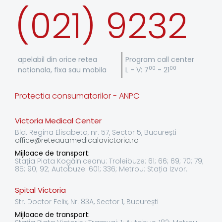
(021) 9232
apelabil din orice retea
Program call center
00
00
nationala, fixa sau mobila
L - V: 7
- 21
Protectia consumatorilor - ANPC
Victoria Medical Center
Bld. Regina Elisabeta, nr. 57, Sector 5, București
office@reteauamedicalavictoria.ro
Mijloace de transport:
Stația Piata Kogălniceanu: Troleibuze: 61; 66; 69; 70; 79;
85; 90; 92; Autobuze: 601; 336; Metrou: Stația Izvor.
Spital Victoria
Str. Doctor Felix, Nr. 83A, Sector 1, București
Mijloace de transport: