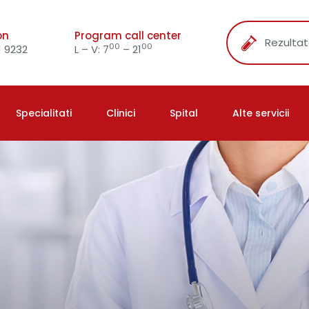
on
Program call center
Rezultat
00
00
 9232
L – V: 7
– 21
Specialitati
Clinici
Spital
Alte servicii