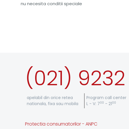
nu necesita conditii speciale
(021) 9232
apelabil din orice retea
Program call center
00
00
nationala, fixa sau mobila
L - V: 7
- 21
Protectia consumatorilor - ANPC